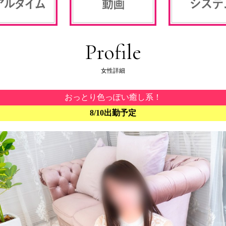
Profile
女性詳細
おっとり色っぽい癒し系！
8/10出勤予定